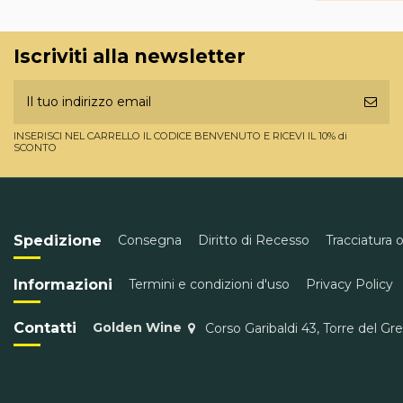
Iscriviti alla newsletter
INSERISCI NEL CARRELLO IL CODICE BENVENUTO E RICEVI IL 10% di
SCONTO
Spedizione
Consegna
Diritto di Recesso
Tracciatura 
Informazioni
Termini e condizioni d'uso
Privacy Policy
Contatti
Golden Wine
Corso Garibaldi 43, Torre del Gr