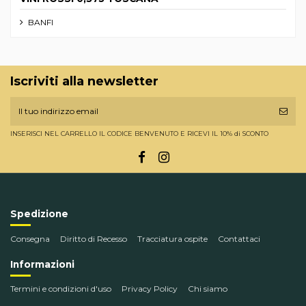
BANFI
Iscriviti alla newsletter
INSERISCI NEL CARRELLO IL CODICE BENVENUTO E RICEVI IL 10% di SCONTO
Spedizione
Consegna
Diritto di Recesso
Tracciatura ospite
Contattaci
Informazioni
Termini e condizioni d'uso
Privacy Policy
Chi siamo