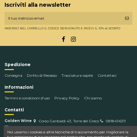
Iscriviti alla newsletter
INSERISCI NEL CARRELLO IL CODICE BENVENUTO E RICEVI IL 10% di SCONTO
Spedizione
Consegna
Diritto di Recesso
Tracciatura ospite
Contattaci
Informazioni
Termini e condizioni d'uso
Privacy Policy
Chi siamo
Contatti
Golden Wine
Corso Garibaldi 43, Torre del Greco
0818496311
info@goldenwine.com
Noi usiamo i cookies e altre tecniche di tracciamento per migliorare la
tua esperienza di navigazione nel nostro sito, per mostrarti contenuti