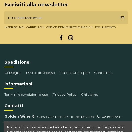
Iscriviti alla newsletter
INSERISCI NEL CARRELLO IL CODICE BENVENUTO E RICEVI IL 10% di SCONTO
Spedizione
Consegna
Diritto di Recesso
Tracciatura ospite
Contattaci
Informazioni
Termini e condizioni d'uso
Privacy Policy
Chi siamo
Contatti
Golden Wine
Corso Garibaldi 43, Torre del Greco
0818496311
info@goldenwine.com
Noi usiamo i cookies e altre tecniche di tracciamento per migliorare la
tua esperienza di navigazione nel nostro sito, per mostrarti contenuti