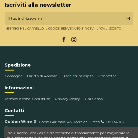
Iscriviti alla newsletter
INSERISCI NEL CARRELLO IL CODICE BENVENUTO E RICEVI IL 10% di SCONTO
Spedizione
Consegna
Diritto di Recesso
Tracciatura ospite
Contattaci
Informazioni
Termini e condizioni d'uso
Privacy Policy
Chi siamo
Contatti
Golden Wine
Corso Garibaldi 43, Torre del Greco
0818496311
info@goldenwine.com
Noi usiamo i cookies e altre tecniche di tracciamento per migliorare la
tua esperienza di navigazione nel nostro sito, per mostrarti contenuti