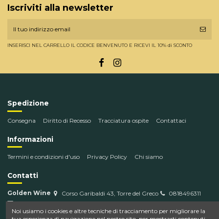
Iscriviti alla newsletter
INSERISCI NEL CARRELLO IL CODICE BENVENUTO E RICEVI IL 10% di SCONTO
Spedizione
Consegna
Diritto di Recesso
Tracciatura ospite
Contattaci
Informazioni
Termini e condizioni d'uso
Privacy Policy
Chi siamo
Contatti
Golden Wine
Corso Garibaldi 43, Torre del Greco
0818496311
info@goldenwine.com
Noi usiamo i cookies e altre tecniche di tracciamento per migliorare la
tua esperienza di navigazione nel nostro sito, per mostrarti contenuti