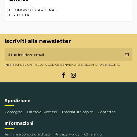
LONGINO E CARDENAL
SELECTA
Iscriviti alla newsletter
INSERISCI NEL CARRELLO IL CODICE BENVENUTO E RICEVI IL 10% di SCONTO
Spedizione
Consegna
Diritto di Recesso
Tracciatura ospite
Contattaci
Informazioni
Termini e condizioni d'uso
Privacy Policy
Chi siamo