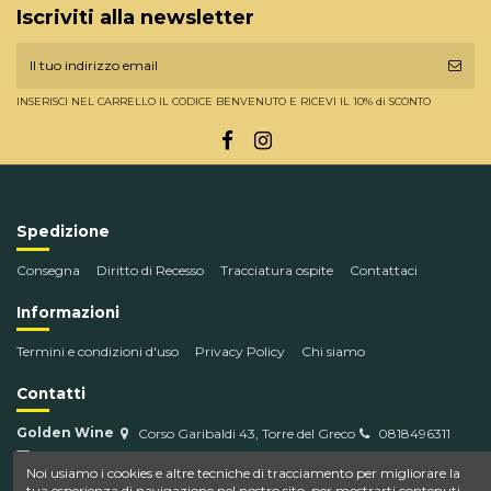
Iscriviti alla newsletter
INSERISCI NEL CARRELLO IL CODICE BENVENUTO E RICEVI IL 10% di SCONTO
Spedizione
Consegna
Diritto di Recesso
Tracciatura ospite
Contattaci
Informazioni
Termini e condizioni d'uso
Privacy Policy
Chi siamo
Contatti
Golden Wine
Corso Garibaldi 43, Torre del Greco
0818496311
info@goldenwine.com
Noi usiamo i cookies e altre tecniche di tracciamento per migliorare la
tua esperienza di navigazione nel nostro sito, per mostrarti contenuti