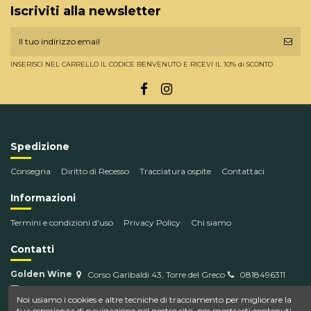
Iscriviti alla newsletter
INSERISCI NEL CARRELLO IL CODICE BENVENUTO E RICEVI IL 10% di SCONTO
Spedizione
Consegna
Diritto di Recesso
Tracciatura ospite
Contattaci
Informazioni
Termini e condizioni d'uso
Privacy Policy
Chi siamo
Contatti
Golden Wine
Corso Garibaldi 43, Torre del Greco
0818496311
info@goldenwine.com
Noi usiamo i cookies e altre tecniche di tracciamento per migliorare la
tua esperienza di navigazione nel nostro sito, per mostrarti contenuti