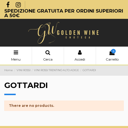
SPEDIZIONE GRATUITA PER ORDINI SUPERIORI
A 50€
0
Menu
Cerca
Accedi
Carrello
Home
VINI ROSSI
VINI ROSSI TRENTINO ALTO ADIGE
GOTTARDI
GOTTARDI
There are no products.