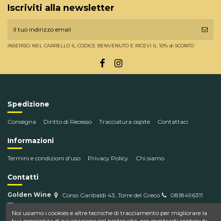
Iscriviti alla newsletter
INSERISCI NEL CARRELLO IL CODICE BENVENUTO E RICEVI IL 10% di SCONTO
Spedizione
Consegna
Diritto di Recesso
Tracciatura ospite
Contattaci
Informazioni
Termini e condizioni d'uso
Privacy Policy
Chi siamo
Contatti
Golden Wine
Corso Garibaldi 43, Torre del Greco
0818496311
info@goldenwine.com
Noi usiamo i cookies e altre tecniche di tracciamento per migliorare la
tua esperienza di navigazione nel nostro sito, per mostrarti contenuti