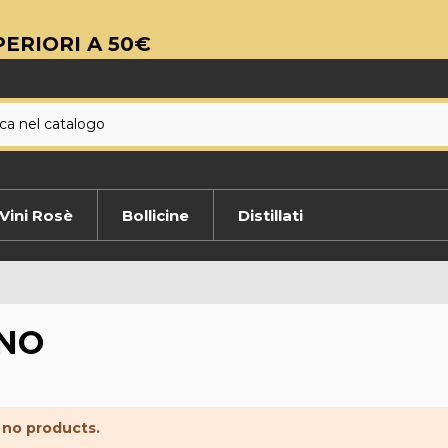
ERIORI A 50€
Vini Rosè
Bollicine
Distillati
NO
 no products.