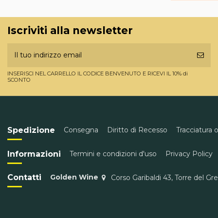
Iscriviti alla newsletter
INSERISCI NEL CARRELLO IL CODICE BENVENUTO E RICEVI IL 10% di
SCONTO
Spedizione
Consegna
Diritto di Recesso
Tracciatura 
Informazioni
Termini e condizioni d'uso
Privacy Policy
Contatti
Golden Wine
Corso Garibaldi 43, Torre del Gr