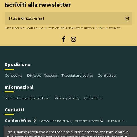
Iscriviti alla newsletter
INSERISCI NEL CARRELLO IL CODICE BENVENUTO E RICEVI IL 10% di SCONTO
Spedizione
Consegna
Diritto di Recesso
Tracciatura ospite
Contattaci
Informazioni
Termini e condizioni d'uso
Privacy Policy
Chi siamo
Contatti
Golden Wine
Corso Garibaldi 43, Torre del Greco
0818496311
info@goldenwine.com
Noi usiamo i cookies e altre tecniche di tracciamento per migliorare la
tua esperienza di navigazione nel nostro sito, per mostrarti contenuti