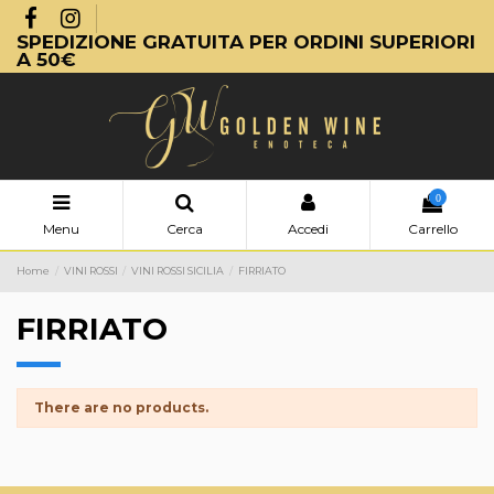
SPEDIZIONE GRATUITA PER ORDINI SUPERIORI
A 50€
0
Menu
Cerca
Accedi
Carrello
Home
VINI ROSSI
VINI ROSSI SICILIA
FIRRIATO
FIRRIATO
There are no products.