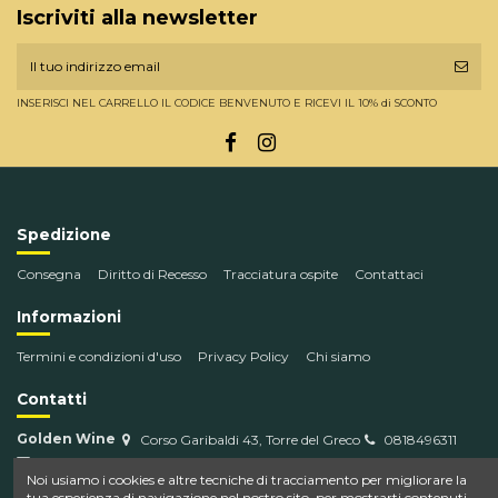
Iscriviti alla newsletter
INSERISCI NEL CARRELLO IL CODICE BENVENUTO E RICEVI IL 10% di SCONTO
Spedizione
Consegna
Diritto di Recesso
Tracciatura ospite
Contattaci
Informazioni
Termini e condizioni d'uso
Privacy Policy
Chi siamo
Contatti
Golden Wine
Corso Garibaldi 43, Torre del Greco
0818496311
info@goldenwine.com
Noi usiamo i cookies e altre tecniche di tracciamento per migliorare la
tua esperienza di navigazione nel nostro sito, per mostrarti contenuti