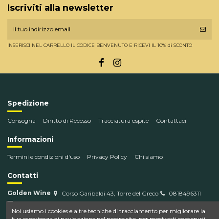
Iscriviti alla newsletter
INSERISCI NEL CARRELLO IL CODICE BENVENUTO E RICEVI IL 10% di SCONTO
Spedizione
Consegna
Diritto di Recesso
Tracciatura ospite
Contattaci
Informazioni
Termini e condizioni d'uso
Privacy Policy
Chi siamo
Contatti
Golden Wine
Corso Garibaldi 43, Torre del Greco
0818496311
info@goldenwine.com
Noi usiamo i cookies e altre tecniche di tracciamento per migliorare la
tua esperienza di navigazione nel nostro sito, per mostrarti contenuti