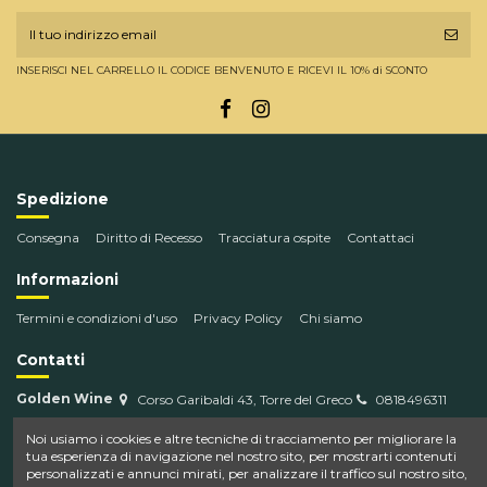
INSERISCI NEL CARRELLO IL CODICE BENVENUTO E RICEVI IL 10% di SCONTO
Spedizione
Consegna
Diritto di Recesso
Tracciatura ospite
Contattaci
Informazioni
Termini e condizioni d'uso
Privacy Policy
Chi siamo
Contatti
Golden Wine
Corso Garibaldi 43, Torre del Greco
0818496311
info@goldenwine.com
Noi usiamo i cookies e altre tecniche di tracciamento per migliorare la
tua esperienza di navigazione nel nostro sito, per mostrarti contenuti
personalizzati e annunci mirati, per analizzare il traffico sul nostro sito,