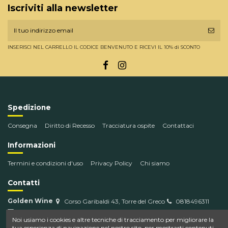
Iscriviti alla newsletter
INSERISCI NEL CARRELLO IL CODICE BENVENUTO E RICEVI IL 10% di SCONTO
Spedizione
Consegna
Diritto di Recesso
Tracciatura ospite
Contattaci
Informazioni
Termini e condizioni d'uso
Privacy Policy
Chi siamo
Contatti
Golden Wine
Corso Garibaldi 43, Torre del Greco
0818496311
info@goldenwine.com
Noi usiamo i cookies e altre tecniche di tracciamento per migliorare la
tua esperienza di navigazione nel nostro sito, per mostrarti contenuti