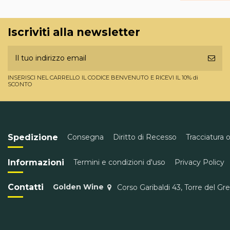
Iscriviti alla newsletter
INSERISCI NEL CARRELLO IL CODICE BENVENUTO E RICEVI IL 10% di
SCONTO
Spedizione
Consegna
Diritto di Recesso
Tracciatura 
Informazioni
Termini e condizioni d'uso
Privacy Policy
Contatti
Golden Wine
Corso Garibaldi 43, Torre del Gr