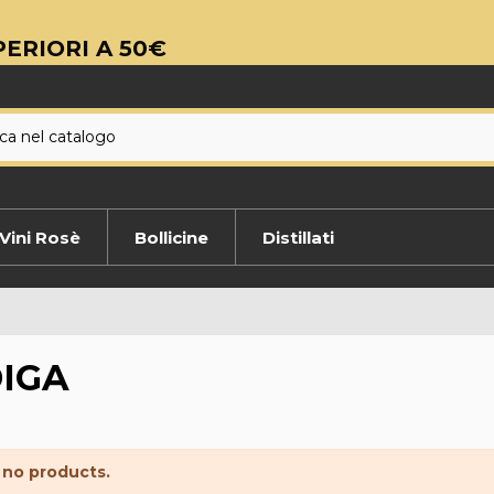
ERIORI A 50€
Vini Rosè
Bollicine
Distillati
IGA
 no products.