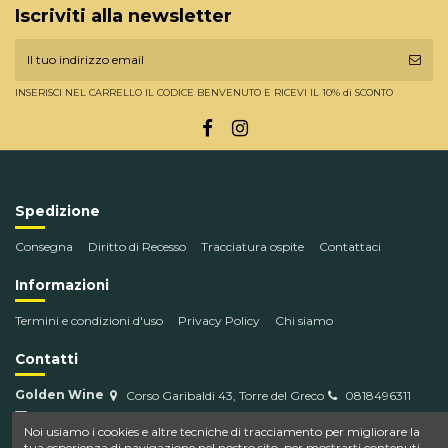
Iscriviti alla newsletter
INSERISCI NEL CARRELLO IL CODICE BENVENUTO E RICEVI IL 10% di SCONTO
Spedizione
Consegna
Diritto di Recesso
Tracciatura ospite
Contattaci
Informazioni
Termini e condizioni d'uso
Privacy Policy
Chi siamo
Contatti
Golden Wine
Corso Garibaldi 43, Torre del Greco
0818496311
info@goldenwine.com
Noi usiamo i cookies e altre tecniche di tracciamento per migliorare la
tua esperienza di navigazione nel nostro sito, per mostrarti contenuti