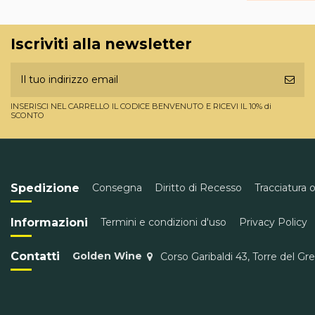
Iscriviti alla newsletter
INSERISCI NEL CARRELLO IL CODICE BENVENUTO E RICEVI IL 10% di
SCONTO
Spedizione
Consegna
Diritto di Recesso
Tracciatura 
Informazioni
Termini e condizioni d'uso
Privacy Policy
Contatti
Golden Wine
Corso Garibaldi 43, Torre del Gr