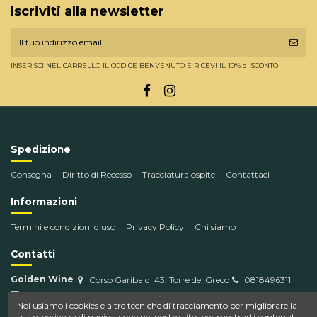
Iscriviti alla newsletter
INSERISCI NEL CARRELLO IL CODICE BENVENUTO E RICEVI IL 10% di SCONTO
Spedizione
Consegna
Diritto di Recesso
Tracciatura ospite
Contattaci
Informazioni
Termini e condizioni d'uso
Privacy Policy
Chi siamo
Contatti
Golden Wine
Corso Garibaldi 43, Torre del Greco
0818496311
info@goldenwine.com
Noi usiamo i cookies e altre tecniche di tracciamento per migliorare la
tua esperienza di navigazione nel nostro sito, per mostrarti contenuti