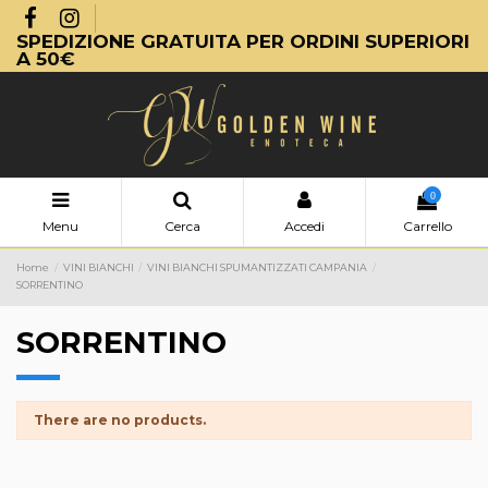
SPEDIZIONE GRATUITA PER ORDINI SUPERIORI
A 50€
0
Menu
Cerca
Accedi
Carrello
Home
VINI BIANCHI
VINI BIANCHI SPUMANTIZZATI CAMPANIA
SORRENTINO
SORRENTINO
There are no products.