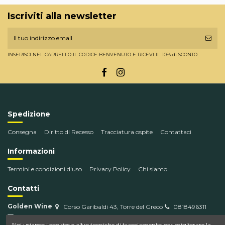
Iscriviti alla newsletter
INSERISCI NEL CARRELLO IL CODICE BENVENUTO E RICEVI IL 10% di SCONTO
Spedizione
Consegna
Diritto di Recesso
Tracciatura ospite
Contattaci
Informazioni
Termini e condizioni d'uso
Privacy Policy
Chi siamo
Contatti
Golden Wine
Corso Garibaldi 43, Torre del Greco
0818496311
info@goldenwine.com
Noi usiamo i cookies e altre tecniche di tracciamento per migliorare la