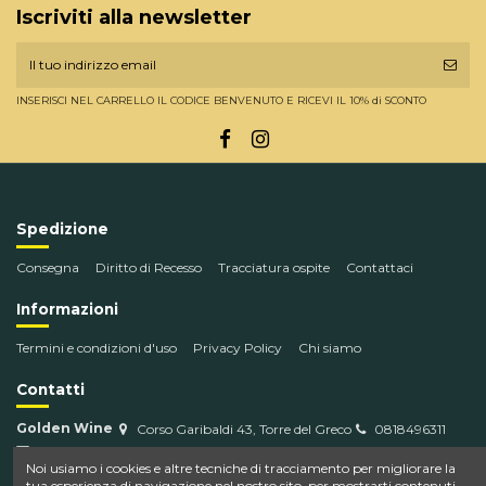
Iscriviti alla newsletter
INSERISCI NEL CARRELLO IL CODICE BENVENUTO E RICEVI IL 10% di SCONTO
Spedizione
Consegna
Diritto di Recesso
Tracciatura ospite
Contattaci
Informazioni
Termini e condizioni d'uso
Privacy Policy
Chi siamo
Contatti
Golden Wine
Corso Garibaldi 43, Torre del Greco
0818496311
info@goldenwine.com
Noi usiamo i cookies e altre tecniche di tracciamento per migliorare la
tua esperienza di navigazione nel nostro sito, per mostrarti contenuti