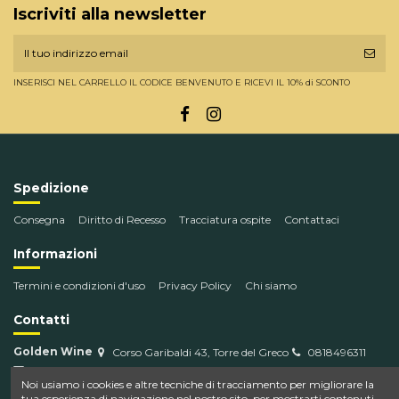
Iscriviti alla newsletter
INSERISCI NEL CARRELLO IL CODICE BENVENUTO E RICEVI IL 10% di SCONTO
Spedizione
Consegna
Diritto di Recesso
Tracciatura ospite
Contattaci
Informazioni
Termini e condizioni d'uso
Privacy Policy
Chi siamo
Contatti
Golden Wine
Corso Garibaldi 43, Torre del Greco
0818496311
info@goldenwine.com
Noi usiamo i cookies e altre tecniche di tracciamento per migliorare la
tua esperienza di navigazione nel nostro sito, per mostrarti contenuti