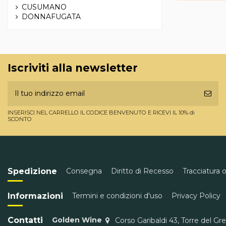
CUSUMANO
DONNAFUGATA
Iscriviti alla newsletter
INSERISCI NEL CARRELLO IL CODICE BENVENUTO E RICEVI IL 10% di
SCONTO
Spedizione
Consegna
Diritto di Recesso
Tracciatura 
Informazioni
Termini e condizioni d'uso
Privacy Policy
Contatti
Golden Wine
Corso Garibaldi 43, Torre del Gr