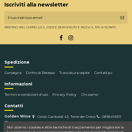
Iscriviti alla newsletter
INSERISCI NEL CARRELLO IL CODICE BENVENUTO E RICEVI IL 10% di SCONTO
Spedizione
Consegna
Diritto di Recesso
Tracciatura ospite
Contattaci
Informazioni
Termini e condizioni d'uso
Privacy Policy
Chi siamo
Contatti
Golden Wine
Corso Garibaldi 43, Torre del Greco
0818496311
info@goldenwine.com
Noi usiamo i cookies e altre tecniche di tracciamento per migliorare la
tua esperienza di navigazione nel nostro sito, per mostrarti contenuti