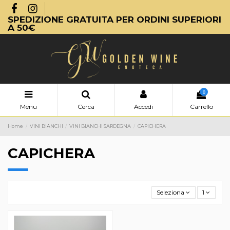
SPEDIZIONE GRATUITA PER ORDINI SUPERIORI
A 50€
0
Menu
Cerca
Accedi
Carrello
Home
VINI BIANCHI
VINI BIANCHI SARDEGNA
CAPICHERA
CAPICHERA
Seleziona
1