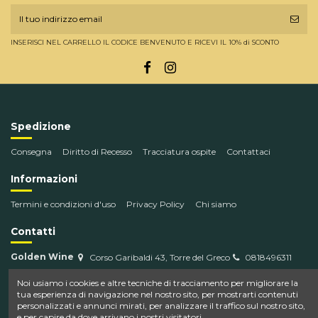
INSERISCI NEL CARRELLO IL CODICE BENVENUTO E RICEVI IL 10% di SCONTO
Spedizione
Consegna
Diritto di Recesso
Tracciatura ospite
Contattaci
Informazioni
Termini e condizioni d'uso
Privacy Policy
Chi siamo
Contatti
Golden Wine
Corso Garibaldi 43, Torre del Greco
0818496311
info@goldenwine.com
Noi usiamo i cookies e altre tecniche di tracciamento per migliorare la
tua esperienza di navigazione nel nostro sito, per mostrarti contenuti
personalizzati e annunci mirati, per analizzare il traffico sul nostro sito,
e per capire da dove arrivano i nostri visitatori.