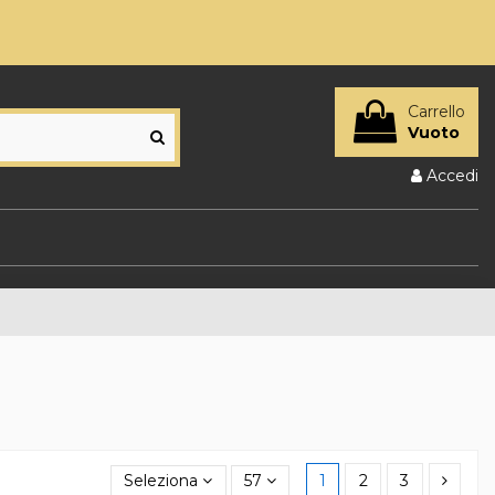
Carrello
Vuoto
Accedi
Seleziona
57
1
2
3