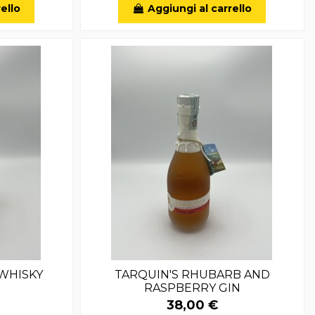
ello
Aggiungi al carrello
 WHISKY
TARQUIN'S RHUBARB AND
RASPBERRY GIN
38,00 €