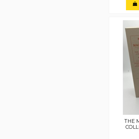
THE 
COLL