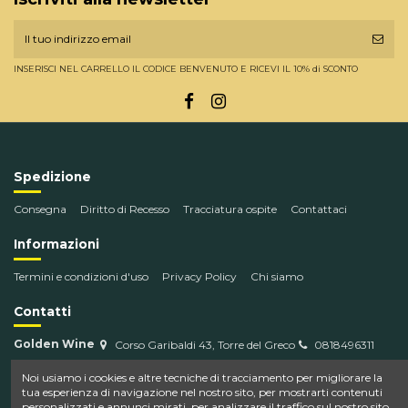
INSERISCI NEL CARRELLO IL CODICE BENVENUTO E RICEVI IL 10% di SCONTO
Spedizione
Consegna
Diritto di Recesso
Tracciatura ospite
Contattaci
Informazioni
Termini e condizioni d'uso
Privacy Policy
Chi siamo
Contatti
Golden Wine
Corso Garibaldi 43, Torre del Greco
0818496311
info@goldenwine.com
Noi usiamo i cookies e altre tecniche di tracciamento per migliorare la
tua esperienza di navigazione nel nostro sito, per mostrarti contenuti
personalizzati e annunci mirati, per analizzare il traffico sul nostro sito,