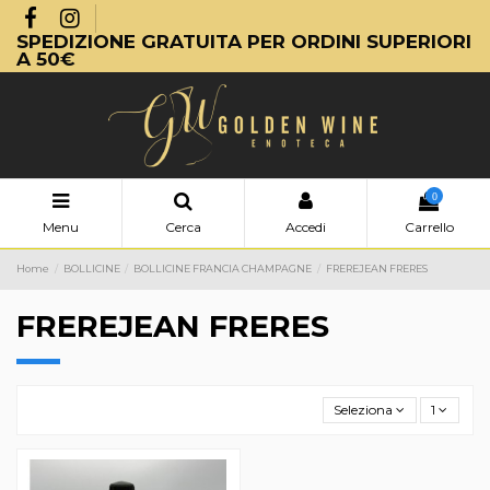
SPEDIZIONE GRATUITA PER ORDINI SUPERIORI
A 50€
0
Menu
Cerca
Accedi
Carrello
Home
BOLLICINE
BOLLICINE FRANCIA CHAMPAGNE
FREREJEAN FRERES
FREREJEAN FRERES
Seleziona
1