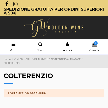
SPEDIZIONE GRATUITA PER ORDINI SUPERIORI
A 50€
0
Menu
Cerca
Accedi
Carrello
Home
VINI BIANCHI
VINI BIANCHI 0,375 TRENTINO ALTO ADIGE
COLTERENZIO
COLTERENZIO
There are no products.