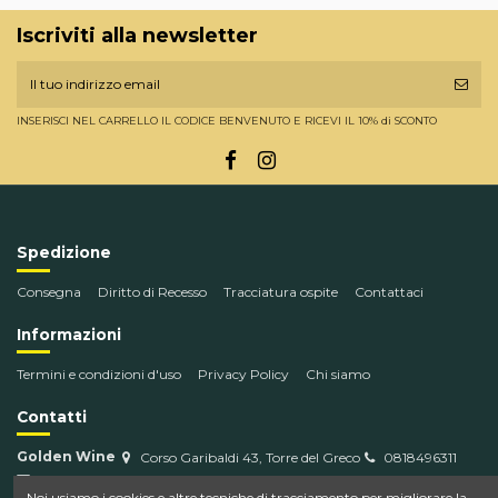
Iscriviti alla newsletter
INSERISCI NEL CARRELLO IL CODICE BENVENUTO E RICEVI IL 10% di SCONTO
Spedizione
Consegna
Diritto di Recesso
Tracciatura ospite
Contattaci
Informazioni
Termini e condizioni d'uso
Privacy Policy
Chi siamo
Contatti
Golden Wine
Corso Garibaldi 43, Torre del Greco
0818496311
info@goldenwine.com
Noi usiamo i cookies e altre tecniche di tracciamento per migliorare la