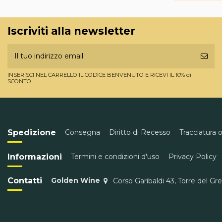
Iscriviti alla newsletter
INSERISCI NEL CARRELLO IL CODICE BENVENUTO E RICEVI IL 10% di
SCONTO
Spedizione
Consegna
Diritto di Recesso
Tracciatura 
Informazioni
Termini e condizioni d'uso
Privacy Policy
Contatti
Golden Wine
Corso Garibaldi 43, Torre del Gr