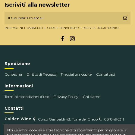
Iscriviti alla newsletter
INSERISCI NEL CARRELLO IL CODICE BENVENUTO E RICEVI IL 10% di SCONTO
Spedizione
Consegna
Diritto di Recesso
Tracciatura ospite
Contattaci
Informazioni
Termini e condizioni d'uso
Privacy Policy
Chi siamo
Contatti
Golden Wine
Corso Garibaldi 43, Torre del Greco
0818496311
info@goldenwine.com
Noi usiamo i cookies e altre tecniche di tracciamento per migliorare la
tua esperienza di navigazione nel nostro sito, per mostrarti contenuti