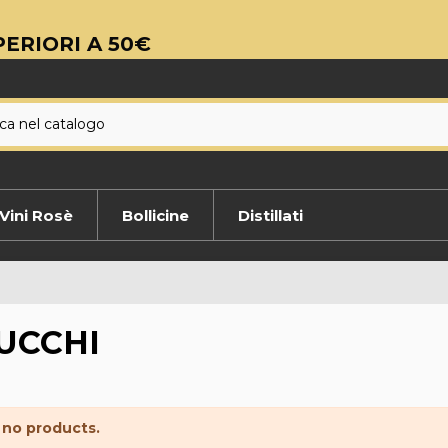
ERIORI A 50€
Vini Rosè
Bollicine
Distillati
UCCHI
 no products.