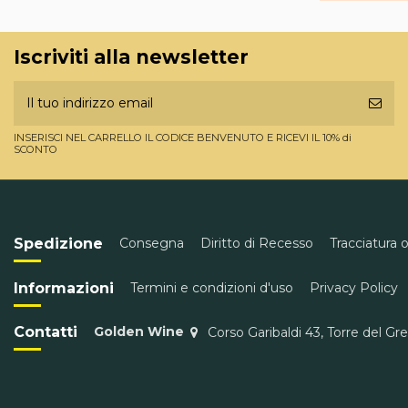
Iscriviti alla newsletter
INSERISCI NEL CARRELLO IL CODICE BENVENUTO E RICEVI IL 10% di
SCONTO
Spedizione
Consegna
Diritto di Recesso
Tracciatura 
Informazioni
Termini e condizioni d'uso
Privacy Policy
Contatti
Golden Wine
Corso Garibaldi 43, Torre del Gr