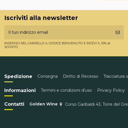
Iscriviti alla newsletter
INSERISCI NEL CARRELLO IL CODICE BENVENUTO E RICEVI IL 10% di
SCONTO
Spedizione
Consegna
Diritto di Recesso
Tracciatura 
Informazioni
Termini e condizioni d'uso
Privacy Policy
Contatti
Golden Wine
Corso Garibaldi 43, Torre del Gr