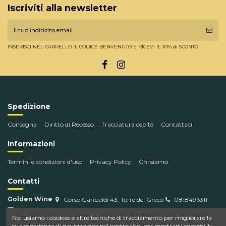
Iscriviti alla newsletter
INSERISCI NEL CARRELLO IL CODICE BENVENUTO E RICEVI IL 10% di SCONTO
Spedizione
Consegna
Diritto di Recesso
Tracciatura ospite
Contattaci
Informazioni
Termini e condizioni d'uso
Privacy Policy
Chi siamo
Contatti
Golden Wine
Corso Garibaldi 43, Torre del Greco
0818496311
info@goldenwine.com
Noi usiamo i cookies e altre tecniche di tracciamento per migliorare la
tua esperienza di navigazione nel nostro sito, per mostrarti contenuti