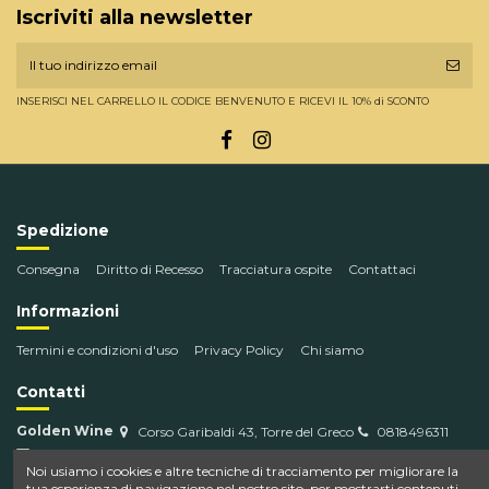
Iscriviti alla newsletter
INSERISCI NEL CARRELLO IL CODICE BENVENUTO E RICEVI IL 10% di SCONTO
Spedizione
Consegna
Diritto di Recesso
Tracciatura ospite
Contattaci
Informazioni
Termini e condizioni d'uso
Privacy Policy
Chi siamo
Contatti
Golden Wine
Corso Garibaldi 43, Torre del Greco
0818496311
info@goldenwine.com
Noi usiamo i cookies e altre tecniche di tracciamento per migliorare la
tua esperienza di navigazione nel nostro sito, per mostrarti contenuti