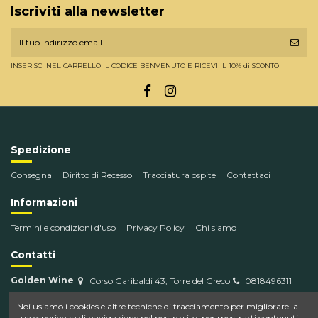
Iscriviti alla newsletter
INSERISCI NEL CARRELLO IL CODICE BENVENUTO E RICEVI IL 10% di SCONTO
Spedizione
Consegna
Diritto di Recesso
Tracciatura ospite
Contattaci
Informazioni
Termini e condizioni d'uso
Privacy Policy
Chi siamo
Contatti
Golden Wine
Corso Garibaldi 43, Torre del Greco
0818496311
info@goldenwine.com
Noi usiamo i cookies e altre tecniche di tracciamento per migliorare la
tua esperienza di navigazione nel nostro sito, per mostrarti contenuti