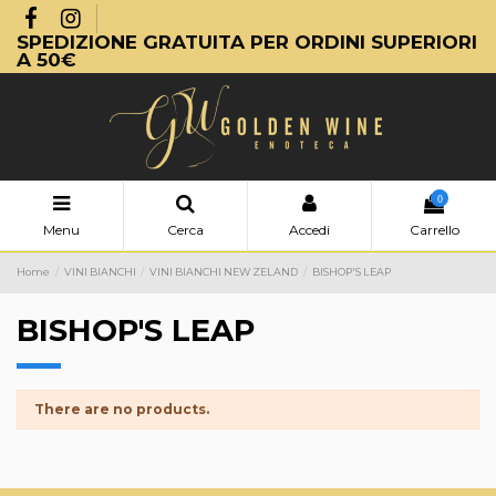
SPEDIZIONE GRATUITA PER ORDINI SUPERIORI
A 50€
0
Menu
Cerca
Accedi
Carrello
Home
VINI BIANCHI
VINI BIANCHI NEW ZELAND
BISHOP'S LEAP
BISHOP'S LEAP
There are no products.