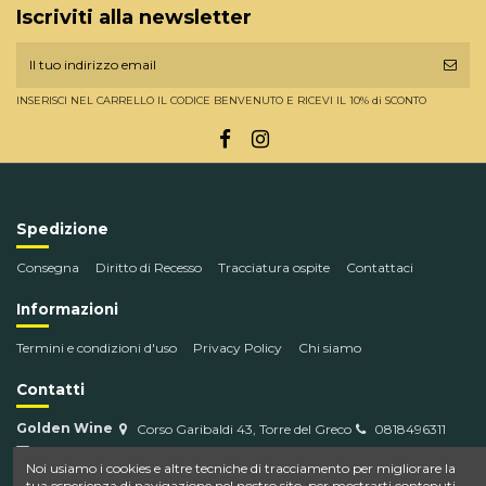
Iscriviti alla newsletter
INSERISCI NEL CARRELLO IL CODICE BENVENUTO E RICEVI IL 10% di SCONTO
Spedizione
Consegna
Diritto di Recesso
Tracciatura ospite
Contattaci
Informazioni
Termini e condizioni d'uso
Privacy Policy
Chi siamo
Contatti
Golden Wine
Corso Garibaldi 43, Torre del Greco
0818496311
info@goldenwine.com
Noi usiamo i cookies e altre tecniche di tracciamento per migliorare la
tua esperienza di navigazione nel nostro sito, per mostrarti contenuti