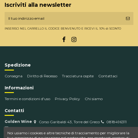
Iscriviti alla newsletter
INSERISCI NEL CARRELLO IL CODICE BENVENUTO E RICEVI IL 10% di SCONTO
Spedizione
Consegna
Diritto di Recesso
Tracciatura ospite
Contattaci
Informazioni
Termini e condizioni d'uso
Privacy Policy
Chi siamo
Contatti
Golden Wine
Corso Garibaldi 43, Torre del Greco
0818496311
info@goldenwine.com
Noi usiamo i cookies e altre tecniche di tracciamento per migliorare la
tua esperienza di navigazione nel nostro sito, per mostrarti contenuti