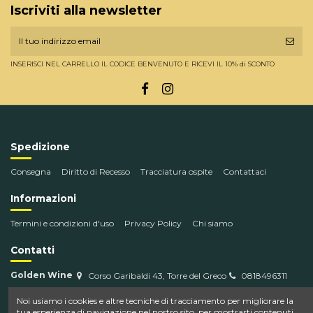
Iscriviti alla newsletter
INSERISCI NEL CARRELLO IL CODICE BENVENUTO E RICEVI IL 10% di SCONTO
Spedizione
Consegna
Diritto di Recesso
Tracciatura ospite
Contattaci
Informazioni
Termini e condizioni d'uso
Privacy Policy
Chi siamo
Contatti
Golden Wine
Corso Garibaldi 43, Torre del Greco
0818496311
info@goldenwine.com
Noi usiamo i cookies e altre tecniche di tracciamento per migliorare la
tua esperienza di navigazione nel nostro sito, per mostrarti contenuti