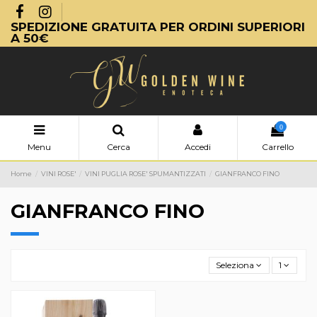
SPEDIZIONE GRATUITA PER ORDINI SUPERIORI
A 50€
0
Menu
Cerca
Accedi
Carrello
Home
VINI ROSE'
VINI PUGLIA ROSE' SPUMANTIZZATI
GIANFRANCO FINO
GIANFRANCO FINO
Seleziona
1