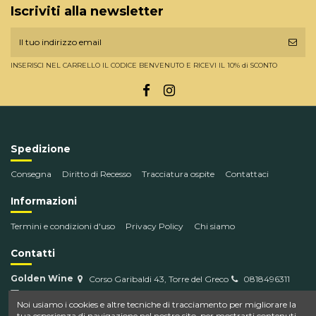
Iscriviti alla newsletter
INSERISCI NEL CARRELLO IL CODICE BENVENUTO E RICEVI IL 10% di SCONTO
Spedizione
Consegna
Diritto di Recesso
Tracciatura ospite
Contattaci
Informazioni
Termini e condizioni d'uso
Privacy Policy
Chi siamo
Contatti
Golden Wine
Corso Garibaldi 43, Torre del Greco
0818496311
info@goldenwine.com
Noi usiamo i cookies e altre tecniche di tracciamento per migliorare la
tua esperienza di navigazione nel nostro sito, per mostrarti contenuti