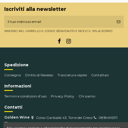
Iscriviti alla newsletter
INSERISCI NEL CARRELLO IL CODICE BENVENUTO E RICEVI IL 10% di SCONTO
Spedizione
Consegna
Diritto di Recesso
Tracciatura ospite
Contattaci
Informazioni
Termini e condizioni d'uso
Privacy Policy
Chi siamo
Contatti
Golden Wine
Corso Garibaldi 43, Torre del Greco
0818496311
info@goldenwine.com
Noi usiamo i cookies e altre tecniche di tracciamento per migliorare la