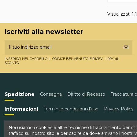
Visualizzati 1-1
Iscriviti alla newsletter
INSERISCI NEL CARRELLO IL CODICE BENVENUTO E RICEVI IL 10% di
SCONTO
Spedizione
Consegna
Diritto di Recesso
Tracciatura 
Informazioni
Termini e condizioni d'uso
Privacy Policy
Contatti
Golden Wine
Corso Garibaldi 43, Torre del Gr
Noi usiamo i cookies e altre tecniche di tracciamento per migl
traffico sul nostro sito, e per capire da dove arrivano i nostri vi