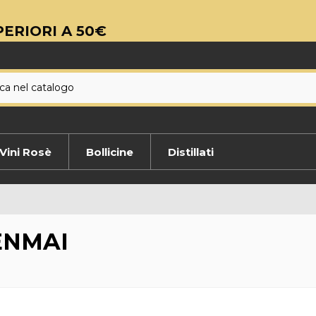
ERIORI A 50€
Vini Rosè
Bollicine
Distillati
ENMAI