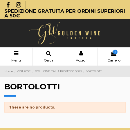
SPEDIZIONE GRATUITA PER ORDINI SUPERIORI
A 50€
0
Menu
Cerca
Accedi
Carrello
Home
VINI ROSE'
BOLLICINE ITALIA PROSECCO 0,375
BORTOLOTTI
BORTOLOTTI
There are no products.