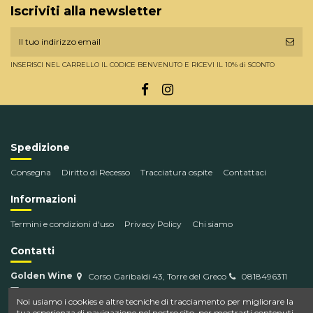
Iscriviti alla newsletter
INSERISCI NEL CARRELLO IL CODICE BENVENUTO E RICEVI IL 10% di SCONTO
Spedizione
Consegna
Diritto di Recesso
Tracciatura ospite
Contattaci
Informazioni
Termini e condizioni d'uso
Privacy Policy
Chi siamo
Contatti
Golden Wine
Corso Garibaldi 43, Torre del Greco
0818496311
info@goldenwine.com
Noi usiamo i cookies e altre tecniche di tracciamento per migliorare la
tua esperienza di navigazione nel nostro sito, per mostrarti contenuti