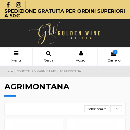
SPEDIZIONE GRATUITA PER ORDINI SUPERIORI
A 50€
0
Menu
Cerca
Accedi
Carrello
Home
CONFETTURE/ MARMELLATE
AGRIMONTANA
AGRIMONTANA
Seleziona
11