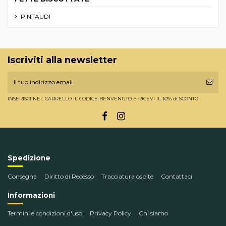
PINTAUDI
Iscriviti alla newsletter
INSERISCI NEL CARRELLO IL CODICE BENVENUTO E RICEVI IL 10% di SCONTO
Spedizione
Consegna
Diritto di Recesso
Tracciatura ospite
Contattaci
Informazioni
Termini e condizioni d'uso
Privacy Policy
Chi siamo