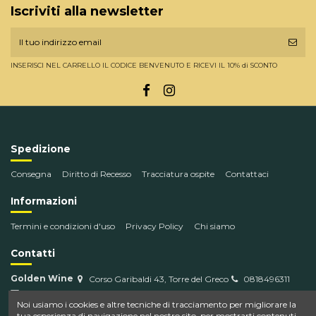
Iscriviti alla newsletter
INSERISCI NEL CARRELLO IL CODICE BENVENUTO E RICEVI IL 10% di SCONTO
Spedizione
Consegna
Diritto di Recesso
Tracciatura ospite
Contattaci
Informazioni
Termini e condizioni d'uso
Privacy Policy
Chi siamo
Contatti
Golden Wine
Corso Garibaldi 43, Torre del Greco
0818496311
info@goldenwine.com
Noi usiamo i cookies e altre tecniche di tracciamento per migliorare la
tua esperienza di navigazione nel nostro sito, per mostrarti contenuti