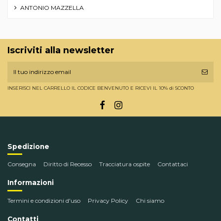
ANTONIO MAZZELLA
Iscriviti alla newsletter
INSERISCI NEL CARRELLO IL CODICE BENVENUTO E RICEVI IL 10% di SCONTO
Spedizione
Consegna
Diritto di Recesso
Tracciatura ospite
Contattaci
Informazioni
Termini e condizioni d'uso
Privacy Policy
Chi siamo
Contatti