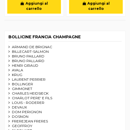
Aggiungi al
Aggiungi al
carrello
carrello
BOLLICINE FRANCIA CHAMPAGNE
ARMAND DE BRIGNAC
BILLECART-SALMON
BRUNO PAILLARD
BRUNO PALLAIRD
HENRI GIRAUD
AYALA
KRUG
LAURENT PERRIER
BOLLINGER
GIMMONET
CHARLES HEIDSIECK
CHARLOT PERE' E FILS
LOUIS - RODERER
DEVAUX
DOM PERIGNON
DOSNON
FREREJEAN FRERES
GEOFFROY