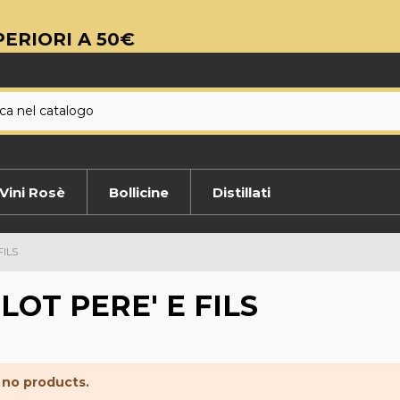
ERIORI A 50€
Vini Rosè
Bollicine
Distillati
FILS
OT PERE' E FILS
 no products.