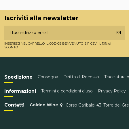
Iscriviti alla newsletter
INSERISCI NEL CARRELLO IL CODICE BENVENUTO E RICEVI IL 10% di
SCONTO
Spedizione
Consegna
Diritto di Recesso
Tracciatura 
Informazioni
Termini e condizioni d'uso
Privacy Policy
Contatti
Golden Wine
Corso Garibaldi 43, Torre del Gr