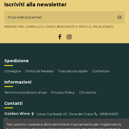
Iscriviti alla newsletter
INSERISCI NEL CARRELLO IL CODICE BENVENUTO E RICEVI IL 10% di SCONTO
Spedizione
Consegna
Diritto di Recesso
Tracciatura ospite
Contattaci
Informazioni
Termini e condizioni d'uso
Privacy Policy
Chi siamo
Contatti
Golden Wine
Corso Garibaldi 43, Torre del Greco
0818496311
info@goldenwine.com
Noi usiamo i cookies e altre tecniche di tracciamento per migliorare la
tua esperienza di navigazione nel nostro sito, per mostrarti contenuti